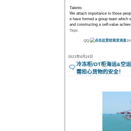
Talents
We attach importance to those peopl
e have formed a group team which sh
and constructing a self-value achievin
Tags:
QQ:
16
2023年4月24日
冷冻柜/OT柜海运&空运
需担心货物的安全！