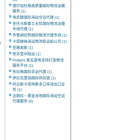
德尔加杜角高质量国际物流运输
服务
(1)
埃武腊国际海运空运代理
(1)
圣托马斯娄兰无忧国际物流运输
专线代理
(1)
乔鲁姆优势国际物流代理专线
(1)
卡塔赫纳海运物流航运船公司
(1)
0
圣路易斯
(1)
密苏里州陆运
(1)
Poitiers 普瓦提埃坚持打造物流
服务平台
(1)
布拉格国际货运代理
(1)
伊拉克里翁国际供应链
(1)
阿瓜斯卡连特斯多口岸进出口业
务
(1)
达赫拉－黄金谷地国际海运空运
代理服务
(0)