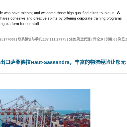
e who have talents; and welcome those high qualified elites to join us. W
ares cohesive and creative spirits by offering corporate training programs
g platform for our staff....
95177008 | 联系微信与手机:137 111 27975 | 分类:海运代理 | 评论:0 | 引用:0 | 浏览:
出口萨桑德拉Haut-Sassandra，丰富的物流经验让您无