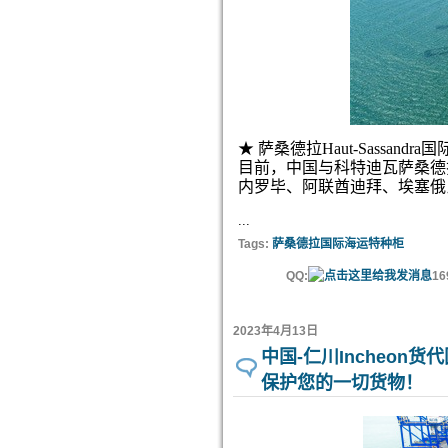
★ 萨桑德拉Haut-Sass
目前，中国与科特迪瓦萨桑德拉H
内罗毕、阿联酋迪拜、埃塞俄
...
Tags:
萨桑德拉国际海运特种柜
QQ:
16
2023年4月13日
中国-仁川Incheon
保护您的一切货物！