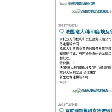
Tags:
圣保罗国际海运代理
QQ:
16
2023年3月7日
法国/意大利/印度/埃及
承托双方的权利和责任豁免以船公司
另定运输合同
承运人对货物负责的时限是从货物装
和理舱作业，有时还负责码头至船边
和处理。
特价推广：
法国/意大利/印度/埃及/波兰/韩国/荷
欢迎大家割韭菜 价你来定
新里程专注拼箱33年
Tags:
QQ:
16
2023年3月4日
互联网销售科克物流运